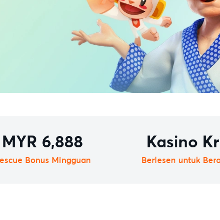
MYR 6,888
Kasino Kr
escue Bonus Mingguan
Berlesen untuk Bero