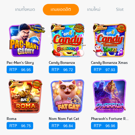
เกมทั้งหมด
เกมยอดฮิต
เกมใหม่
slot
Pac-Man's Glory
Candy Bonanza
Candy Bonanza Xmas
RTP
96.95
RTP
96.72
RTP
97.93
Roma
Nom Nom Fat Cat
Pharaoh's Fortune Realm
RTP
96.75
RTP
96.84
RTP
96.96