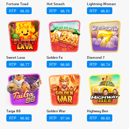
Fortune Toad
Hot Smash
Lightning Woman
RTP
96.55
RTP
96.75
RTP
96.81
Sweet Lava
Golden Fa
Diamond 7
RTP
96.77
RTP
96.95
RTP
96.74
Taiga 88
Golden War
Highway Bee
RTP
96.82
RTP
97.04
RTP
96.83