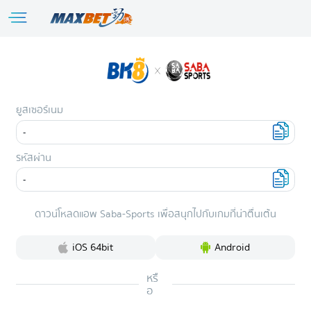
ยูสเซอร์เนม
รหัสผ่าน
ดาวน์โหลดแอพ Saba-Sports เพื่อสนุกไปกับเกมที่น่าตื่นเต้น
iOS 64bit
Android
หรื
อ