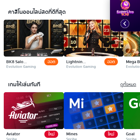
คาสิโนออนไลน์สดที่ดีที่สุด
ดูทั้งหมด
ฮอต
ฮอต
BK8 Salon Prive Baccarat
Lightning Roulette
Mega B
Evolution Gaming
Evolution Gaming
Evoluti
เกมให้เล่นทันที
ดูทั้งหมด
ใหม่
ใหม่
Aviator
Mines
Goal
Spribe
Spribe
Spribe