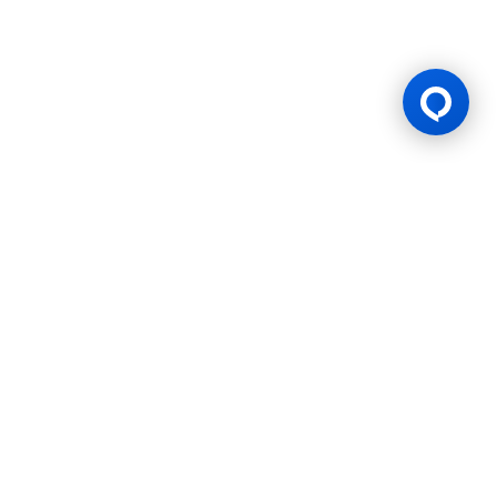
Giấy phép trò chơi
BK8 được vận hành bởi Công ty Mettlemind Tech Ltd., số đăng ký:
15779, với địa chỉ đăng ký tại Hamchako, Mutsamudu, Đảo Tự trị
Anjouan, Liên bang Comoros. BK8 được cấp phép và quản lý bởi
Chính phủ Đảo Tự trị Anjouan, Liên bang Comoros, theo Giấy phép
số: ALSI-202504032-FI2. BK8 đã vượt qua tất cả các yêu cầu tuân