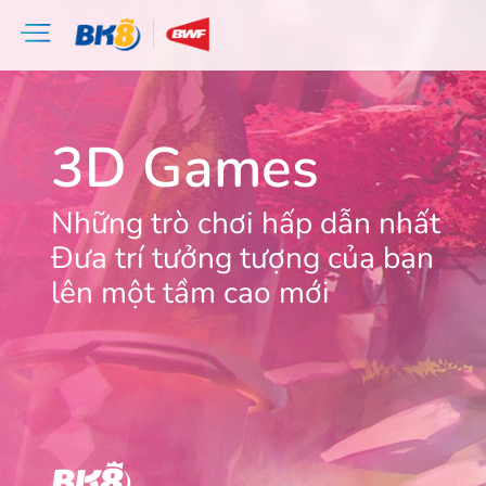
3D Games
Những trò chơi hấp dẫn nhất
Đưa trí tưởng tượng của bạn
lên một tầm cao mới