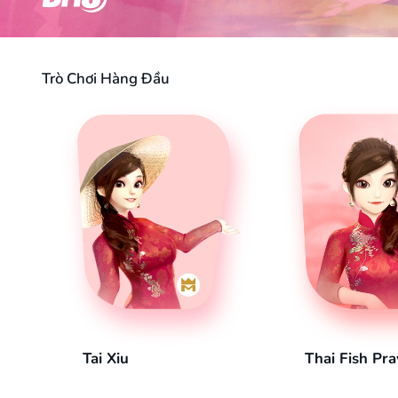
Trò Chơi Hàng Đầu
Tai Xiu