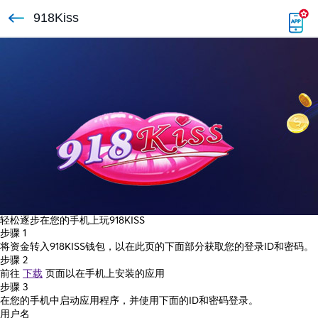
918Kiss
轻松逐步在您的手机上玩918KISS
步骤 1
将资金转入918KISS钱包，以在此页的下面部分获取您的登录ID和密码。
步骤 2
前往
下载
页面以在手机上安装的应用
步骤 3
在您的手机中启动应用程序，并使用下面的ID和密码登录。
用户名