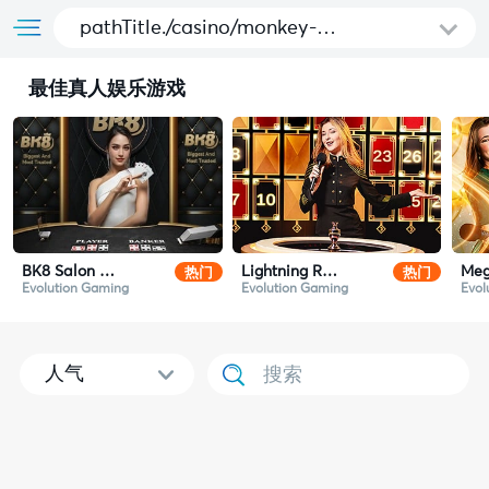
pathTitle./casino/monkey-
thunderbolt
最佳真人娱乐游戏
热门
热门
BK8 Salon Prive Baccarat
Lightning Roulette
Meg
Evolution Gaming
Evolution Gaming
Evol
人气