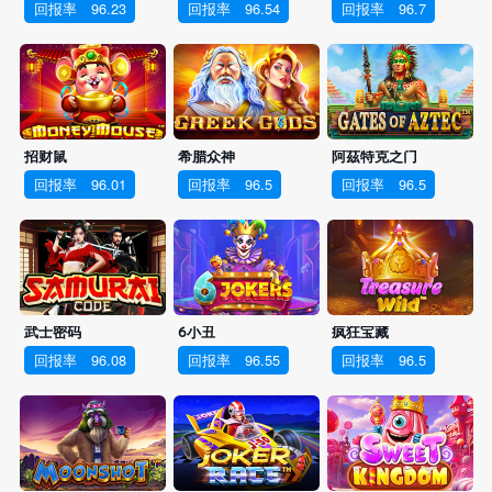
回报率
96.23
回报率
96.54
回报率
96.7
招财鼠
希腊众神
阿茲特克之门
回报率
96.01
回报率
96.5
回报率
96.5
武士密码
6小丑
疯狂宝藏
回报率
96.08
回报率
96.55
回报率
96.5