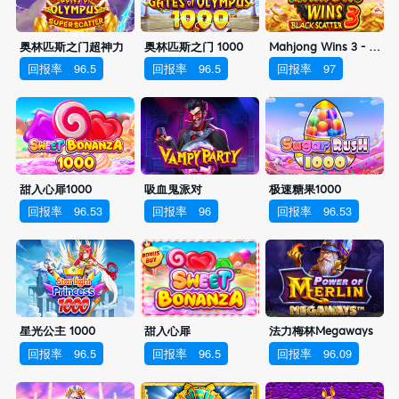
奥林匹斯之门超神力
Mahjong Wins 3 - Black Scatter
奥林匹斯之门 1000
回报率
96.5
回报率
97
回报率
96.5
甜入心扉1000
吸血鬼派对
极速糖果1000
回报率
96.53
回报率
96
回报率
96.53
星光公主 1000
甜入心扉
法力梅林Megaways
回报率
96.5
回报率
96.5
回报率
96.09