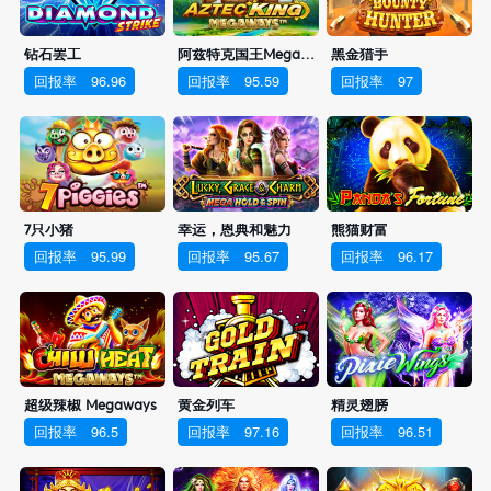
钻石罢工
阿兹特克国王Megaways
黑金猎手
回报率
96.96
回报率
95.59
回报率
97
7只小猪
幸运，恩典和魅力
熊猫财富
回报率
95.99
回报率
95.67
回报率
96.17
超级辣椒 Megaways
黄金列车
精灵翅膀
回报率
96.5
回报率
97.16
回报率
96.51