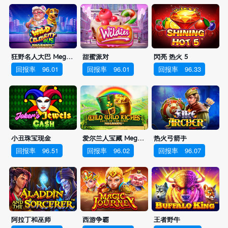
狂野名人大巴 Megaways
甜蜜派对
閃亮 热火 5
回报率
96.01
回报率
96.01
回报率
96.33
小丑珠宝现金
爱尔兰人宝藏 Megaways
热火弓箭手
回报率
96.51
回报率
96.02
回报率
96.07
阿拉丁和巫师
西游争霸
王者野牛