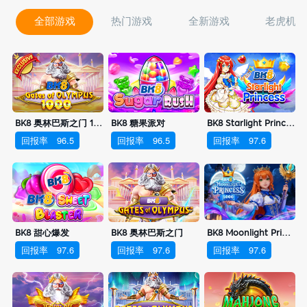
全部游戏
热门游戏
全新游戏
老虎机
BK8 奥林巴斯之门 1000
BK8 糖果派对
BK8 Starlight Princess
回报率
96.5
回报率
96.5
回报率
97.6
BK8 甜心爆发
BK8 奥林巴斯之门
BK8 Moonlight Princess 1000
回报率
97.6
回报率
97.6
回报率
97.6