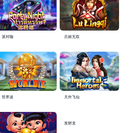
派对咖
吕姬无双
世界波
天外飞仙