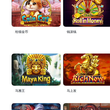
给猫金币
钱滚钱
马雅王
马上发