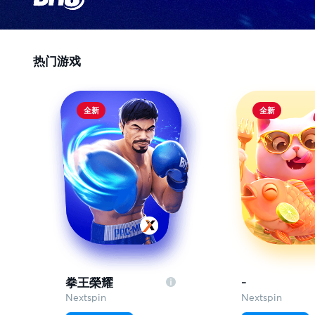
热门游戏
全新
全新
拳王榮耀
-
Nextspin
Nextspin