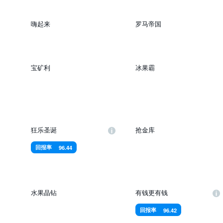
蔬香人家
犎牛暴起
嗨起来
罗马帝国