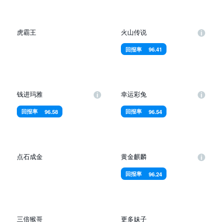
送钱鼠
大糖盛世
火球连线 神火凤凰
大圣猴哥
回报率
96.63
热舞森巴
回报率
96.46